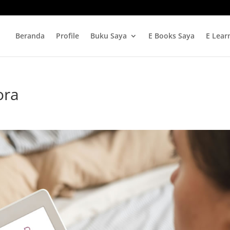
Beranda
Profile
Buku Saya
E Books Saya
E Lear
ora