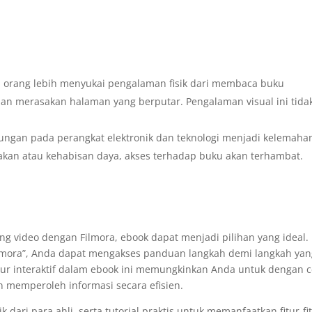
a orang lebih menyukai pengalaman fisik dari membaca buku
dan merasakan halaman yang berputar. Pengalaman visual ini tida
tungan pada perangkat elektronik dan teknologi menjadi kelemaha
akan atau kehabisan daya, akses terhadap buku akan terhambat.
ting video dengan Filmora, ebook dapat menjadi pilihan yang ideal.
ilmora”, Anda dapat mengakses panduan langkah demi langkah ya
itur interaktif dalam ebook ini memungkinkan Anda untuk dengan 
 memperoleh informasi secara efisien.
k dari para ahli, serta tutorial praktis untuk memanfaatkan fitur-fi