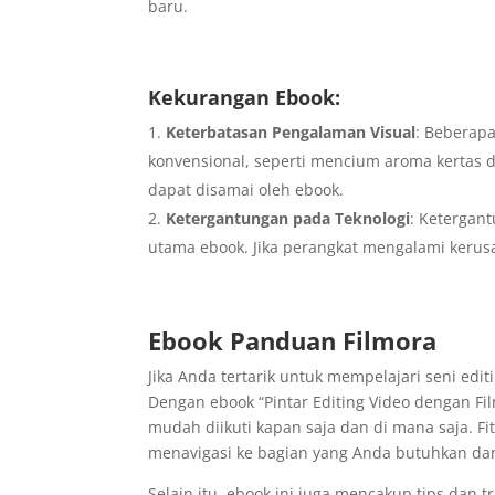
baru.
Kekurangan Ebook:
Keterbatasan Pengalaman Visual
: Beberap
konvensional, seperti mencium aroma kertas 
dapat disamai oleh ebook.
Ketergantungan pada Teknologi
: Ketergan
utama ebook. Jika perangkat mengalami kerus
Ebook Panduan Filmora
Jika Anda tertarik untuk mempelajari seni edi
Dengan ebook “Pintar Editing Video dengan F
mudah diikuti kapan saja dan di mana saja. F
menavigasi ke bagian yang Anda butuhkan dan
Selain itu, ebook ini juga mencakup tips dan tri