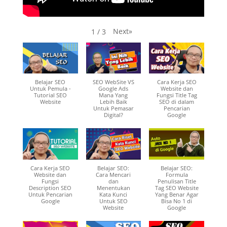
Next
»
1
/
3
Belajar SEO
SEO WebSite VS
Cara Kerja SEO
Untuk Pemula -
Google Ads
Website dan
Tutorial SEO
Mana Yang
Fungsi Title Tag
Website
Lebih Baik
SEO di dalam
Untuk Pemasar
Pencarian
Digital?
Google
Cara Kerja SEO
Belajar SEO:
Belajar SEO:
Website dan
Cara Mencari
Formula
Fungsi
dan
Penulisan Title
Description SEO
Menentukan
Tag SEO Website
Untuk Pencarian
Kata Kunci
Yang Benar Agar
Google
Untuk SEO
Bisa No 1 di
Website
Google