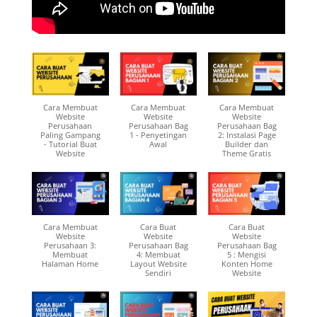
Cara Membuat
Cara Membuat
Cara Membuat
Website
Website
Website
Perusahaan
Perusahaan Bag
Perusahaan Bag
Paling Gampang
1 - Penyetingan
2: Instalasi Page
- Tutorial Buat
Awal
Builder dan
Website
Theme Gratis
Cara Membuat
Cara Buat
Cara Buat
Website
Website
Website
Perusahaan 3:
Perusahaan Bag
Perusahaan Bag
Membuat
4: Membuat
5 : Mengisi
Halaman Home
Layout Website
Konten Home
Sendiri
Website