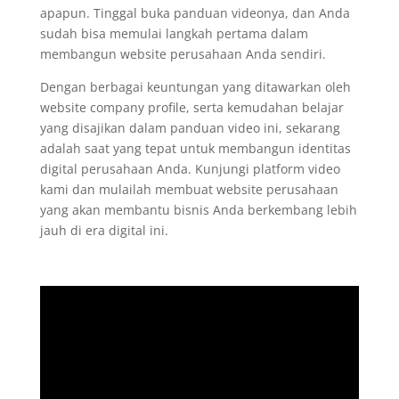
apapun. Tinggal buka panduan videonya, dan Anda
sudah bisa memulai langkah pertama dalam
membangun website perusahaan Anda sendiri.
Dengan berbagai keuntungan yang ditawarkan oleh
website company profile, serta kemudahan belajar
yang disajikan dalam panduan video ini, sekarang
adalah saat yang tepat untuk membangun identitas
digital perusahaan Anda. Kunjungi platform video
kami dan mulailah membuat website perusahaan
yang akan membantu bisnis Anda berkembang lebih
jauh di era digital ini.