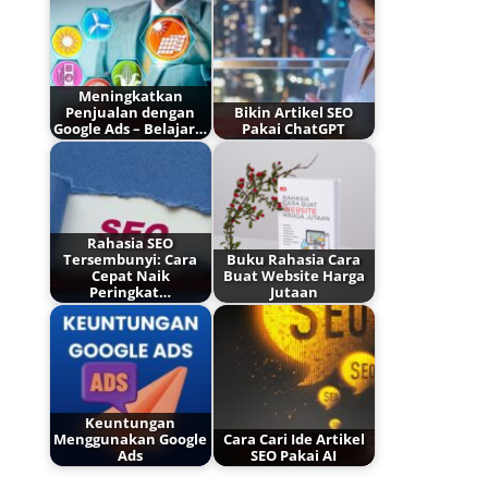
Meningkatkan
Penjualan dengan
Bikin Artikel SEO
Google Ads – Belajar…
Pakai ChatGPT
Rahasia SEO
Tersembunyi: Cara
Buku Rahasia Cara
Cepat Naik
Buat Website Harga
Peringkat…
Jutaan
Keuntungan
Menggunakan Google
Cara Cari Ide Artikel
Ads
SEO Pakai AI