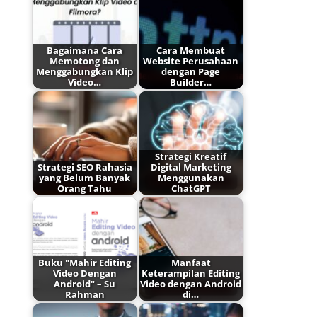
Bagaimana Cara
Cara Membuat
Memotong dan
Website Perusahaan
Menggabungkan Klip
dengan Page
Video…
Builder…
Strategi Kreatif
Strategi SEO Rahasia
Digital Marketing
yang Belum Banyak
Menggunakan
Orang Tahu
ChatGPT
Buku "Mahir Editing
Manfaat
Video Dengan
Keterampilan Editing
Android" – Su
Video dengan Android
Rahman
di…